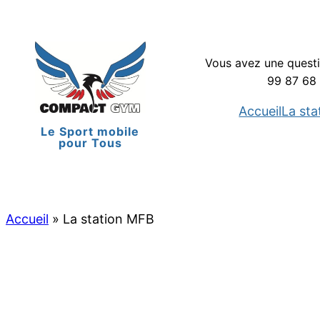
Aller
au
contenu
Vous avez une quest
99 87 68
Accueil
La st
Le Sport mobile
pour Tous
R
e
c
h
e
Accueil
»
La station MFB
r
c
h
e
r