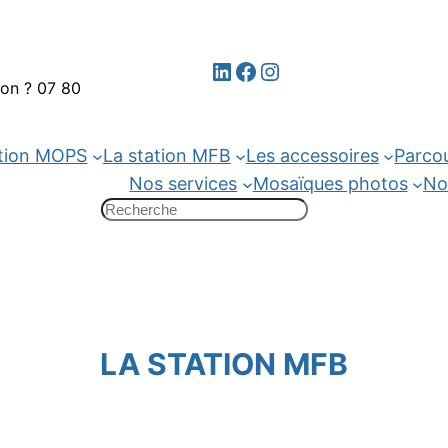
LinkedIn
Facebook
Instagram
ion ? 07 80
ation MOPS
La station MFB
Les accessoires
Parcou
Nos services
Mosaïques photos
No
LA STATION MFB