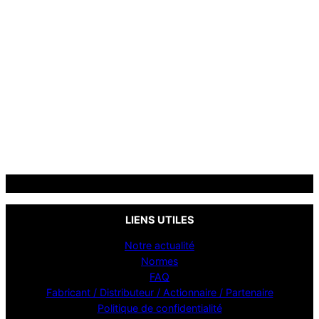
www.compact-gym.com
LIENS UTILES
Notre actualité
Normes
FAQ
Fabricant / Distributeur / Actionnaire / Partenaire
Politique de confidentialité