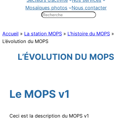
Secteurs d’activité
Nos services
Mosaïques photos
Nous contacter
R
e
c
Accueil
»
La station MOPS
»
L’histoire du MOPS
»
h
e
L’évolution du MOPS
r
c
L’ÉVOLUTION DU MOPS
h
e
r
Le MOPS v1
Ceci est la description du MOPS v1